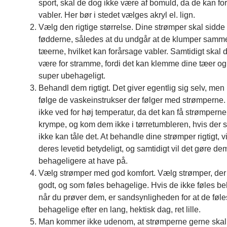
sport, skal de dog ikke være af bomuld, da de kan fo
vabler. Her bør i stedet vælges akryl el. lign.
Vælg den rigtige størrelse. Dine strømper skal sidde t
fødderne, således at du undgår at de klumper samm
tæerne, hvilket kan forårsage vabler. Samtidigt skal 
være for stramme, fordi det kan klemme dine tæer o
super ubehageligt.
Behandl dem rigtigt. Det giver egentlig sig selv, men
følge de vaskeinstrukser der følger med strømperne
ikke ved for høj temperatur, da det kan få strømperne t
krympe, og kom dem ikke i tørretumbleren, hvis der s
ikke kan tåle det. At behandle dine strømper rigtigt, v
deres levetid betydeligt, og samtidigt vil det gøre de
behageligere at have på.
Vælg strømper med god komfort. Vælg strømper, der
godt, og som føles behagelige. Hvis de ikke føles b
når du prøver dem, er sandsynligheden for at de føle
behagelige efter en lang, hektisk dag, ret lille.
Man kommer ikke udenom, at strømperne gerne ska