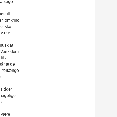
rårsage
æt til
en omkring
de ikke
g være
 husk at
. Vask dem
il at
tår at de
il forlænge
m
 sidder
ehagelige
s
l være