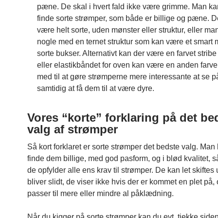
pæne. De skal i hvert fald ikke være grimme. Man k
finde sorte strømper, som både er billige og pæne. 
være helt sorte, uden mønster eller struktur, eller m
nogle med en ternet struktur som kan være et smart m
sorte bukser. Alternativt kan der være en farvet strib
eller elastikbåndet for oven kan være en anden farve. 
med til at gøre strømperne mere interessante at se p
samtidig at få dem til at være dyre.
Vores “korte” forklaring på det be
valg af strømper
Så kort forklaret er sorte strømper det bedste valg. Man 
finde dem billige, med god pasform, og i blød kvalitet, s
de opfylder alle ens krav til strømper. De kan let skiftes 
bliver slidt, de viser ikke hvis der er kommet en plet på,
passer til mere eller mindre al påklædning.
Når du kigger på sorte strømper kan du evt. tjekke side