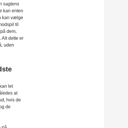
an sagtens
De kan enten
an kan vælge
odspil til
e på dem,
Alt dette er
å, uden
dste
kan let
åledes at
ud, hvis de
 og de
n på