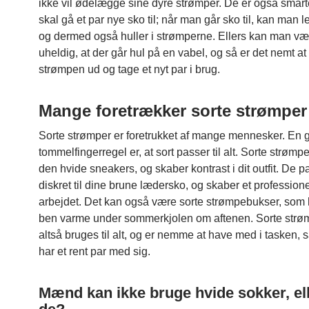
ikke vil ødelægge sine dyre strømper. De er også smart
skal gå et par nye sko til; når man går sko til, kan man le
og dermed også huller i strømperne. Ellers kan man væ
uheldig, at der går hul på en vabel, og så er det nemt a
strømpen ud og tage et nyt par i brug.
Mange foretrækker sorte strømper
Sorte strømper er foretrukket af mange mennesker. En
tommelfingerregel er, at sort passer til alt. Sorte strømpe
den hvide sneakers, og skaber kontrast i dit outfit. De p
diskret til dine brune lædersko, og skaber et professione
arbejdet. Det kan også være sorte strømpebukser, som 
ben varme under sommerkjolen om aftenen. Sorte strø
altså bruges til alt, og er nemme at have med i tasken, 
har et rent par med sig.
Mænd kan ikke bruge hvide sokker, el