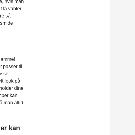
e, hvis man
t få vabler,
re så
t smide
 gammel
r passer til
asser
lt look på
holder dine
mper kan
så man altid
ler kan