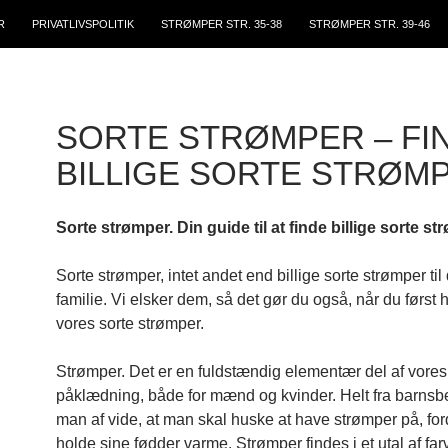
R
PRIVATLIVSPOLITIK
STRØMPER STR. 35-38
STRØMPER STR. 39-46
SORTE STRØMPER – FI
BILLIGE SORTE STRØM
Sorte strømper. Din guide til at finde billige sorte s
Sorte strømper, intet andet end billige sorte strømper til 
familie. Vi elsker dem, så det gør du også, når du først 
vores sorte strømper.
Strømper. Det er en fuldstændig elementær del af vores
påklædning, både for mænd og kvinder. Helt fra barnsben
man af vide, at man skal huske at have strømper på, for
holde sine fødder varme. Strømper findes i et utal af farv