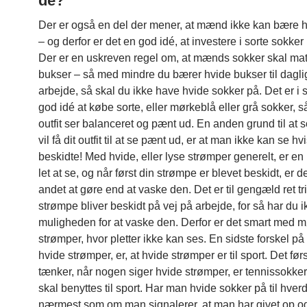
de?
Der er også en del der mener, at mænd ikke kan bære 
– og derfor er det en god idé, at investere i sorte sokker i
Der er en uskreven regel om, at mænds sokker skal ma
bukser – så med mindre du bærer hvide bukser til daglig
arbejde, så skal du ikke have hvide sokker på. Det er i 
god idé at købe sorte, eller mørkeblå eller grå sokker, så
outfit ser balanceret og pænt ud. En anden grund til at 
vil få dit outfit til at se pænt ud, er at man ikke kan se hv
beskidte! Med hvide, eller lyse strømper generelt, er en
let at se, og når først din strømpe er blevet beskidt, er de
andet at gøre end at vaske den. Det er til gengæld ret tri
strømpe bliver beskidt på vej på arbejde, for så har du i
muligheden for at vaske den. Derfor er det smart med 
strømper, hvor pletter ikke kan ses. En sidste forskel på
hvide strømper, er, at hvide strømper er til sport. Det fø
tænker, når nogen siger hvide strømper, er tennissokke
skal benyttes til sport. Har man hvide sokker på til hverd
nærmest som om man signalerer, at man har givet op og