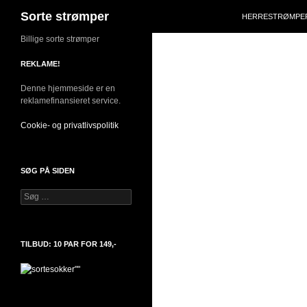
Søg
Sorte strømper
HERRESTRØMPE
Hop
Billige sorte strømper
til
REKLAME!
indhold
Denne hjemmeside er en
reklamefinansieret service.
Cookie- og privatlivspolitik
SØG PÅ SIDEN
Søg
efter:
TILBUD: 10 PAR FOR 149,-