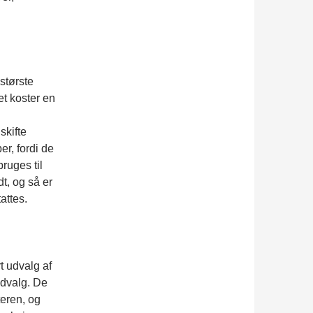
største
et koster en
skifte
er, fordi de
ruges til
dt, og så er
attes.
t udvalg af
udvalg. De
teren, og