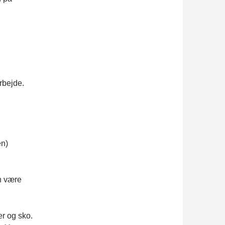
rbejde.
en)
n være
er og sko.