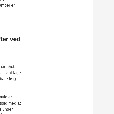
ømper er
ter ved
når først
an skal tage
 bare følg
muld er
tidig med at
s under