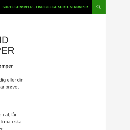
SORTE STRØMPER – FIND BILLIGE SORTE STRØMPER
ND
PER
trømper
dig eller din
har prøvet
 af, får
di man skal
er,