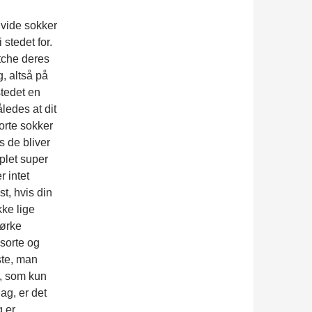
hvide sokker
 stedet for.
tche deres
, altså på
stedet en
ledes at dit
sorte sokker
is de bliver
 plet super
r intet
st, hvis din
kke lige
mørke
 sorte og
rste, man
r, som kun
ag, er det
 er