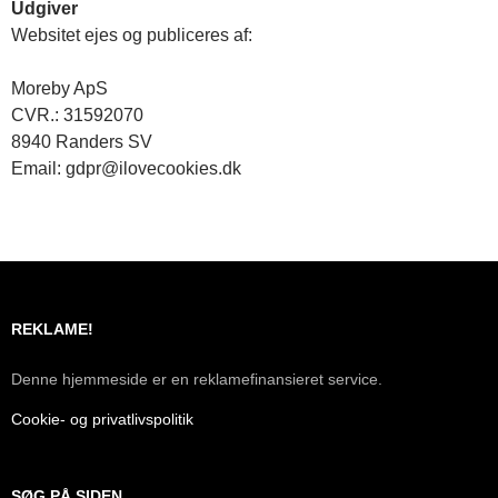
Udgiver
Websitet ejes og publiceres af:
Moreby ApS
CVR.: 31592070
8940 Randers SV
Email: gdpr@ilovecookies.dk
REKLAME!
Denne hjemmeside er en reklamefinansieret service.
Cookie- og privatlivspolitik
SØG PÅ SIDEN